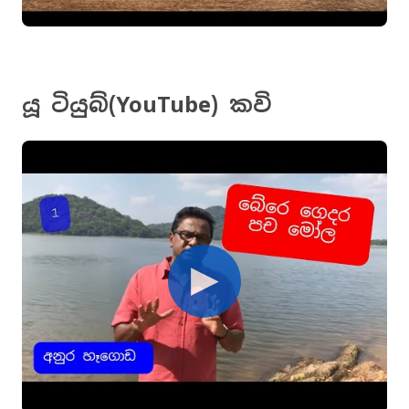
යූ ටියුබ්(YouTube) කවි