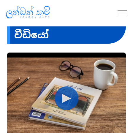
වීඩියෝ