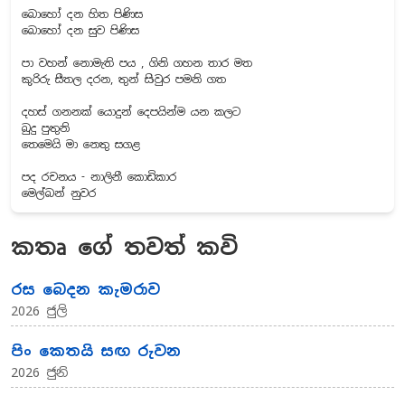
බොහෝ දන හිත පිණිස
බොහෝ දන සුව පිණිස
පා වහන් නොමැති පය , ගිනි ගහන තාර මත
කුරිරු සීතල දරන, තුන් සිවුර පමනි ගත
දහස් ගනනක් යොදුන් දෙපයින්ම යන කලට
බුදු පුතුනි
තෙමෙයි මා නෙතු සගළ
පද රචනය - නාලිනී කොඩිකාර
මෙල්බන් නුවර
කතෘ ගේ තවත් කවි
රස බෙදන කැමරාව
2026 ජුලි
පිං කෙතයි සඟ රුවන
2026 ජුනි