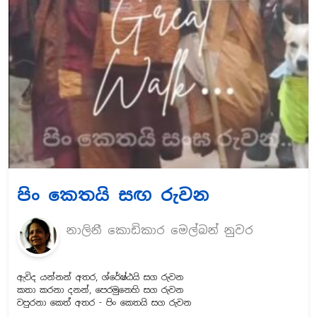
පිං කෙතයි සඟ රුවන
නාලිනී කොඩිකාර මෙල්බන් නුවර
ඇවිද යන්නන් අතර, ශ්රේෂ්ඨයි සග රුවන
කතා කරනා දනන්, පෙරමුනෙහි සග රුවන
වපුරනා කෙත් අතර - පිං කෙතයි සග රුවන