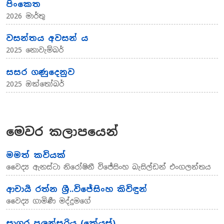
පිංකෙත
2026 මාර්තු
වසන්තය අවසන්‍ ය
2025 නොවැම්බර්
සසර ගණුදෙනුව
2025 ඔක්තෝබර්
මෙවර කලාපයෙන්
මමත් කවියක්
වෛද්‍ය ඇනස්ටා නිරෝෂිනී විජේසිංහ බැසිල්ඩන් එංගලන්තය
ආචාර්‍ය රත්න ශ්‍රී..විජේසිංහ කිවිඳුන්
වෛද්‍ය ගාමිණී මද්දුමගේ
සාගර පලන්සූරිය (කේයස්)