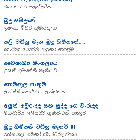
ගීත කුමාර පලන්සූරිය
බුදු සමිදුනේ...
ඉෂංකා මිහිරි කුමාරතුංග
යලි වඩිනු මැන බුදු හිමියනේ.....
කාංචනා පෙරේරා කපුගේ කොළඹ
වෛශාඛ්‍ය මංගල්‍යය
ලුෂානි දමයන්ති කැකිරාව
තෙමඟුල පැතුම
ලක්ෂ්මි පෙරේරා - ලන්ඩනය
අලුත් අවුරුද්ද සහ සුද්ද ගෙ වැරැද්ද
මහාචාර්ය ලලිතසිරි ගුණරුවන් පානදුර
බුදු හිමියනි වඩිනු මැනවි !!!
රත්නපාල ගමගේ ස්විස්ටර්ලන්තය