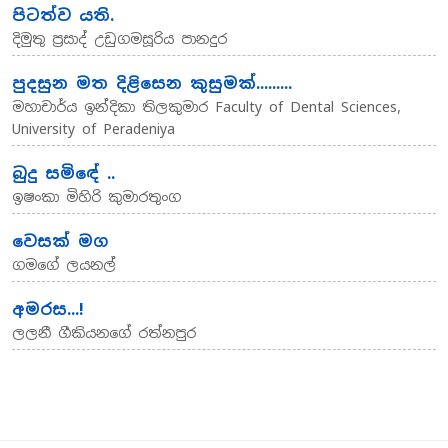
පිටත්ව යති.
දිමුතු ප්‍රසාද් උඩුගමසූරිය පානදුර
පුදසුන මත දිළිසෙන කුසුමක්.........
මහාචාර්ය ඉන්දිකා තිලකුමාර Faculty of Dental Sciences,
University of Peradeniya
බුදු සමිඳේ ..
ඉෂංකා මිහිරි කුමාරතුංග
වෙසක් මග
ගමගේ ලයනල්
අමරස...!
ලලනී ගීකියනගේ රත්නපුර