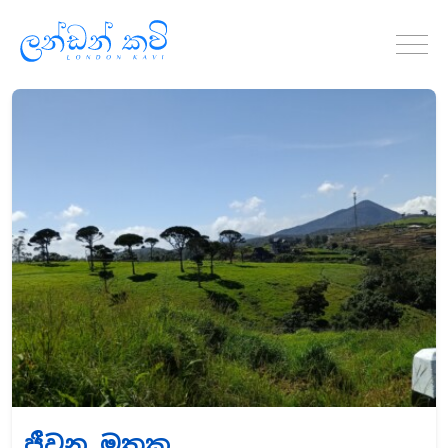
ජීවන මතක......