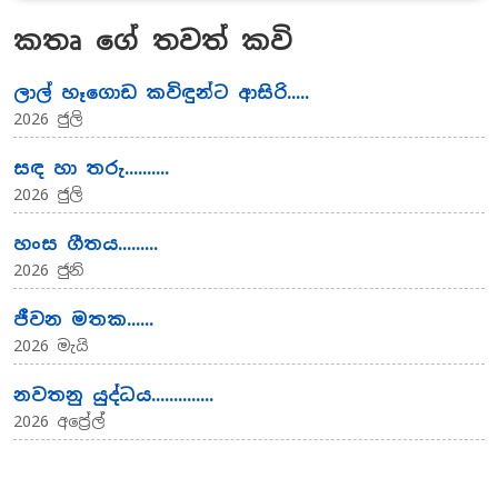
කතෘ ගේ තවත් කවි
ලාල් හෑගොඩ කවිඳුන්ට ආසිරි.....
2026 ජුලි
සඳ හා තරු..........
2026 ජුලි
හංස ගීතය.........
2026 ජුනි
ජීවන මතක......
2026 මැයි
නවතනු යුද්ධය..............
2026 අප්‍රේල්