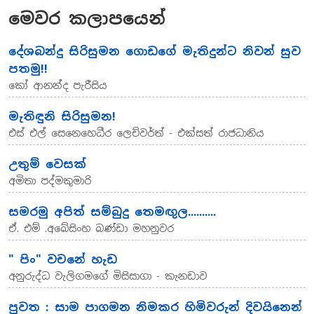
මෙවර කලාපයෙන්
දේශබන්දු සිරිසුමන ගොඩගේ මැතිදුන්ට නිවන් සුව
පතමු!!
කෝ ආනන්ද පැරීසිය
මැතිඳුනි සිරිසුමන!
එස් එල් සෙනෙහෙධීර ලෙච්වර්ත් - එක්සත් රාජධානිය
උතුම් වෙසක්
අමිතා පද්මකුමාරි
සමරමු අපිත් සම්බුදු තෙමඟුල..........
ඒ. එම් .අබේසිංහ බණ්ඩා මහනුවර
" පිං" වචනේ හැඩ
අනුරුද්ධ වැලිගමගේ මිසිසාගා - කැනඩාව
පුවත : සාම පාගමන නිමකර හිමිවරුන් දිවයිනෙන්