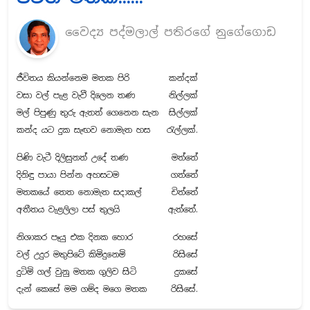
වෛද්‍ය පද්මලාල් පතිරගේ නුගේගොඩ
ජීවිතය කියන්නෙම මතක පිරි
කන්දක්
වසා වල් පැළ වැවී දිලෙන තණ
නිල්ලක්
මල් පිපුණු තුරු ඇතත් ගෙනෙන සැන
සිල්ලක්
කන්ද යට දුක සැඟව නොමැත හස
රැල්ලක්.
පිණි වැටී දිලිසුනත් උදේ තණ
මත්තේ
දිනිඳු පායා පින්න අහසටම
ගත්තේ
මතකයේ තෙත නොමැත සදාකල්
චිත්තේ
අතීතය වැළලිලා පස් තුලයි
ඇත්තේ.
නිශාකර පෑයු එක දිනක හොර
රහසේ
වල් උදුර මතුපිටේ කිමිදුනෙමි
රිසිසේ
දුටිමි ගල් වුනු මතක ගුලිව සිටි
දුකසේ
දැන් කෙසේ මම ගම්ද මගෙ මතක
රිසිසේ.