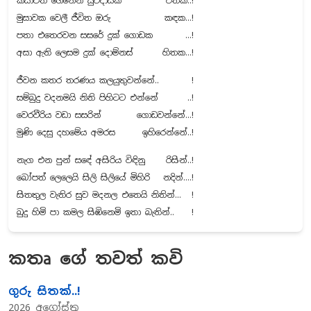
කසාවත ගෙනෙන සුවදායක
වතක..!
මුසාවක වෙලී ජීවිත ඔරු
කඳක...!
පතා එතෙරවන සසරේ දුක් ගොඩක
...!
අසා ඇති ලෙසම දුක් දොම්නස්
හිතක...!
ජීවන කතර තරණය කලයුතුවන්නේ..
!
සම්බුදු වදනමයි නිති පිහිටට එන්නේ
..!
වෙරවීරිය වඩා සසරින්
ගොඩවන්නේ...!
මුණි දෙසු දහමේය අමරස
ඉහිරෙන්නේ..!
නැග එන පුන් සඳේ අසිරිය විඳිනු
රිසින්..!
බෝපත් ලෙලෙයි සිලි සිලියේ මිහිරි
නදින්....!
සිතතුල වැතිර සුව මදනල එතෙයි නිතින්...
!
බුදු හිමි පා කමල සිඹිනෙමි ඉතා බැතින්..
!
කතෘ ගේ තවත් කවි
ගුරු සිතක්..!
2026 අගෝස්තු