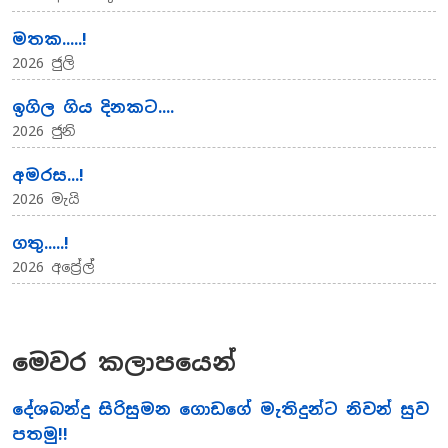
මතක.....!
2026 ජුලි
ඉගිල ගිය දිනකට....
2026 ජුනි
අමරස...!
2026 මැයි
ගතු.....!
2026 අප්‍රේල්
මෙවර කලාපයෙන්
දේශබන්දු සිරිසුමන ගොඩගේ මැතිදුන්ට නිවන් සුව
පතමු!!