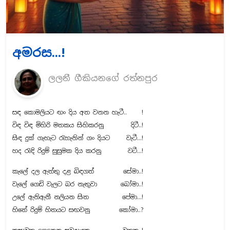
අමරස...!
ලලනී ගීකියනගේ රත්නපුර
සඳ කොමලියට ඟං දිය අත වනන හැටී..
!
විඳ විඳ මිහිරි මතකය සිහිකරනු
දිටී..!
සිඳ දුක් ගැහැට රැහැනින් ගං දියට
වැටී...!
හද රැඳි රිදුම් සුසුමක දිය කරනු
වටී...!
කැලේ දල ඇත්තු දළ බිඳගත්
සේමා..!
වැලේ ගෙඩි වැලට බර නැතුවා
බෝමා..!
උලේ ඇනිඇනී නලියන සිත
පේමා...!
හිතේ රිදුම් හිතයට සඟවනු
කෝමා..?