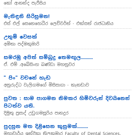
කෝ ආනන්ද පැරීසිය
මැතිඳුනි සිරිසුමන!
එස් එල් සෙනෙහෙධීර ලෙච්වර්ත් - එක්සත් රාජධානිය
උතුම් වෙසක්
අමිතා පද්මකුමාරි
සමරමු අපිත් සම්බුදු තෙමඟුල..........
ඒ. එම් .අබේසිංහ බණ්ඩා මහනුවර
" පිං" වචනේ හැඩ
අනුරුද්ධ වැලිගමගේ මිසිසාගා - කැනඩාව
පුවත : සාම පාගමන නිමකර හිමිවරුන් දිවයිනෙන්
පිටත්ව යති.
දිමුතු ප්‍රසාද් උඩුගමසූරිය පානදුර
පුදසුන මත දිළිසෙන කුසුමක්.........
මහාචාර්ය ඉන්දිකා තිලකුමාර Faculty of Dental Sciences,