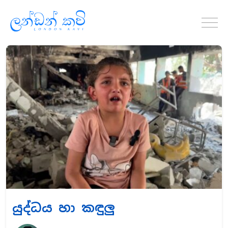
යුද්ධය හා කඳුලු