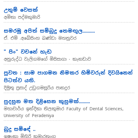
උතුම් වෙසක්
අමිතා පද්මකුමාරි
සමරමු අපිත් සම්බුදු තෙමඟුල..........
ඒ. එම් .අබේසිංහ බණ්ඩා මහනුවර
" පිං" වචනේ හැඩ
අනුරුද්ධ වැලිගමගේ මිසිසාගා - කැනඩාව
පුවත : සාම පාගමන නිමකර හිමිවරුන් දිවයිනෙන්
පිටත්ව යති.
දිමුතු ප්‍රසාද් උඩුගමසූරිය පානදුර
පුදසුන මත දිළිසෙන කුසුමක්.........
මහාචාර්ය ඉන්දිකා තිලකුමාර Faculty of Dental Sciences,
University of Peradeniya
බුදු සමිඳේ ..
ඉෂංකා මිහිරි කුමාරතුංග