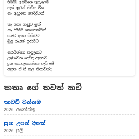
තිබ්බ අම්මගෙ තුරුලෙම
ඇස් ඇරන් හිටිය මිස
නෑ ඇහුනෙ කෙදිරියක්
කෑ ගසා හැඩුව මුත්
නෑ කිසිම කෙනෙක්වත්
ආවෙ අපෙ පිහිටට
මුලු රැයක් පුරාවට
නරයින්ගෙ කඳුලකට
උණුවෙන දෙවිදු අසුනට
දුක නොදැනෙන්නෙ ඇයි මේ
අසුන ඒ සී කල නිසාවත්ද
කතෘ ගේ තවත් කවි
කාවඩි වන්නම
2026 අගෝස්තු
සුභ උපන් දිනක්
2026 ජුලි