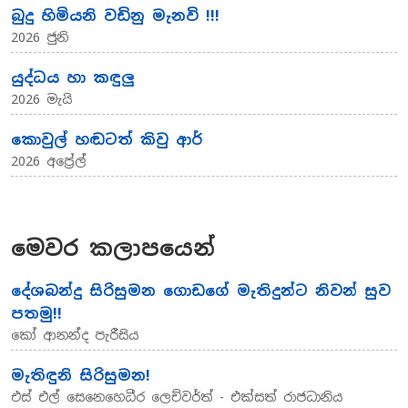
බුදු හිමියනි වඩිනු මැනවි !!!
2026 ජුනි
යුද්ධය හා කඳුලු
2026 මැයි
කොවුල් හඬටත් කිවු ආර්
2026 අප්‍රේල්
මෙවර කලාපයෙන්
දේශබන්දු සිරිසුමන ගොඩගේ මැතිදුන්ට නිවන් සුව
පතමු!!
කෝ ආනන්ද පැරීසිය
මැතිඳුනි සිරිසුමන!
එස් එල් සෙනෙහෙධීර ලෙච්වර්ත් - එක්සත් රාජධානිය