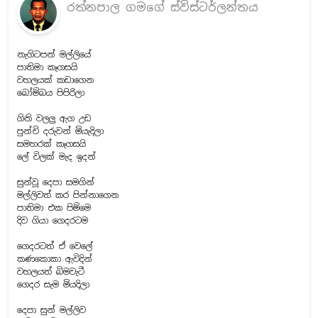
රත්නපාල ගමගේ ස්විස්ටර්ලන්තය
නැගිටපන් මල්ලියේ
පාතිමා කෑගසයි
වහලයක් කඩාගෙන
බෝම්බය පිපිරිලා
ගිනි වලලු ඇග උඩ
පුන්චි දරුවන් මියැදිලා
සමහරක් කෑගසයි
ලේ විලක් මැද ඉදන්
සුන්වූ දෙපා සමගින්
මල්ලිවත් කර පින්නාගෙන
පාතිමා එක පිම්මෙ
දිව ගියා ගෙදරටම
ගෙදරටත් ඒ වෙලේ
කණකොකා ඇවිදින්
වහලයත් බිමවැටී
ගෙදර සැම මියදිලා
දෙපා සුන් මල්ලිව