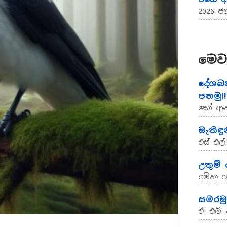
2026 ජන
මෙව
දේශබන
පතමු!!
කෝ ආනන
මැතිඳු
එස් එල්
උතුම්
අමිතා ප
සමරමු 
ඒ. එම්