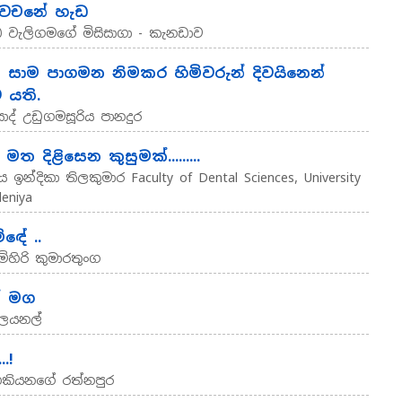
" වචනේ හැඩ
ධ වැලිගමගේ මිසිසාගා - කැනඩාව
: සාම පාගමන නිමකර හිමිවරුන් දිවයිනෙන්
 යති.
්‍රසාද් උඩුගමසූරිය පානදුර
 මත දිළිසෙන කුසුමක්.........
ය ඉන්දිකා තිලකුමාර Faculty of Dental Sciences, University
deniya
ිඳේ ..
ිහිරි කුමාරතුංග
් මග
ලයනල්
.!
ීකියනගේ රත්නපුර