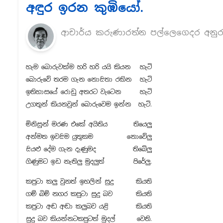
අඳුර ඉරන කුඹියෝ.
ආචාර්ය කරුණාරත්න පල්ලෙගෙදර අනුර
හැම බොරුවක්ම හරි හරි යයි කියන
හැටි
බොරුවේ තරම ගැන නොසිතා රකින
හැටි
ඉතිහාසයේ රොඩු අතරට වැටෙන
හැටි
උගතුන් කියනවුන් බොරුවෙම ඉන්න
හැටි.
මිනිසුන් මරණ එකේ අයිතිය
තියෙලු
අන්මත ඉවසිම යුතුකම
නොවේලු
සියළු දේම ගැන දැණුමද
තිබේලු
ගිණුමට ඉඩ නැතිලු මුදලුත්
පිරේලු.
කපුටා කලු වුනත් ඉහලින් සුදු
කියති
ගම් බිම් නගර කපුටා සුදු බව
කියති
කපුටා අඬ අඬා කලුබව යළි
කියති
සුදු බව කියන්නටකපුටත් මුදල්
වෙති.