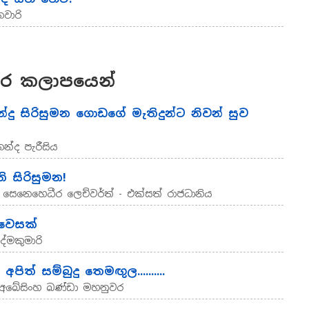
වාරි
ර කලාපයෙන්
්දු සිරිසුමන ගොඩගේ මැතිදුන්ට නිවන් සුව
්ද පැරීසිය
නි සිරිසුමන!
 සෙනෙහෙධීර ලෙච්වර්ත් - එක්සත් රාජධානිය
 වෙසක්
ද්මකුමාරි
අපිත් සම්බුදු තෙමඟුල..........
 .අබේසිංහ බණ්ඩා මහනුවර