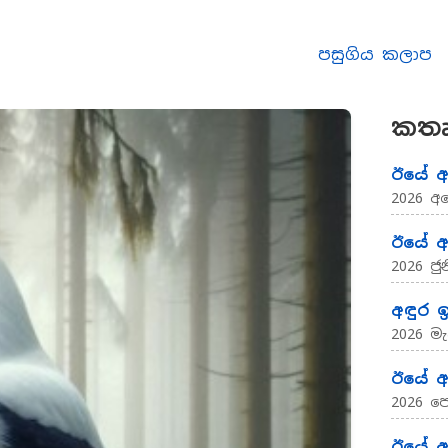
පසුගිය කලාප
කතෘ
ඊයේ 
2026 අ
ඊයේ 
2026 ජුන
අඳුර 
2026 මැ
ඊයේ 
2026 ප
ඊයේ 