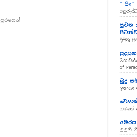
" පිං
අනුරුද්
පුරයෙන්
පුවත 
පිටත්ව
දිමුතු ප
පුදසුන
මහාචාර්
of Pera
බුදු සම
ඉෂංකා ම
වෙසක
ගමගේ 
අමරස..
ලලනී ග