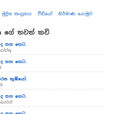
මුද්‍රිත සංග්‍රහය
වීඩියෝ
නිර්මාණ යොමුව
 ගේ තවත් කවි
අද සහ හෙට.
ගෝස්තු
අද සහ හෙට.
ි
ඉරන කුඹියෝ.
යි
අද සහ හෙට.
ෙබරවාරි
අද සහ හෙට.