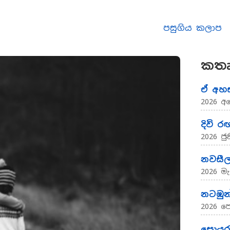
පසුගිය කලාප
කතෘ
ඒ අහස
2026 අ
දිවි 
2026 ජුන
නවසීල
2026 මැ
නටඹුන
2026 ප
සොයු