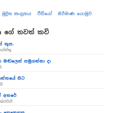
මුද්‍රිත සංග්‍රහය
වීඩියෝ
නිර්මාණ යොමුව
 ගේ තවත් කවි
් කුස.
ගෝස්තු
රඟ මඬලෙන් සමුගන්නා දා
ි
න්තයේ සිට
යි
් අතරේ
ෙබරවාරි
රු සෙනෙහස