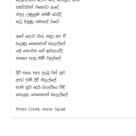
සක්වලින් එතෙරට ඇදේ
එලද උණුසුම අහිමි වෙද්දි
තටු සිඳුණු සමනල් වගේ.
අපේ ලොව හිරු සඳුද අප වී
හැදුණු සෙනෙහස් කැදැල්ලේ
යළි නොඑන සේ ඉගිලයද්දී
සසරෙ පැතු නිමි වළල්ලේ.
දිවි සැඳෑ කල ලැබු වත් සුව
අපට හිමි දිවි නිදැල්ලේ
තාම සුව දෙයි බාලවියෙ විඳී
සොයුරු සෙනෙහස් කැදැල්ලේ
Photo Credit; Annie Spratt