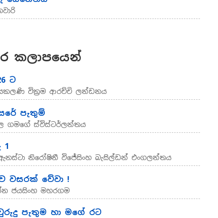
වාරි
ර කලාපයෙන්
26 ට
ජයකලණි වික්‍රම ආරච්චි ලන්ඩනය
රේ පැතුම්
ල ගමගේ ස්විස්ටර්ලන්තය
 1
 ඇනස්ටා නිරෝෂිනී විජේසිංහ බැසිල්ඩන් එංගලන්තය
ව වසරක් වේවා !
ත්න ජයසිංහ මහරගම
ුරුදු පැතුම හා මගේ රට