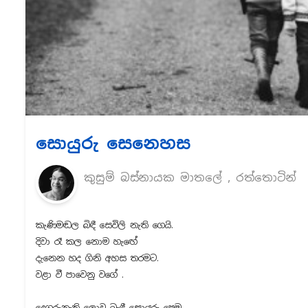
සොයුරු සෙනෙහස
කුසුම් බස්නායක මාතලේ , රත්තොටින්
කැණිමඬල බිඳී සෙවිලි නැති ගෙයි.
දිවා රෑ කල නොම හැඟේ
දැනෙන හද ගිනි අහස තරමට.
වළා වී පාවෙනු වගේ .
දෙගුරුනැති ලොව බැඳී සොයුරු පෙම