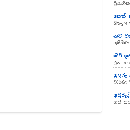
ප්‍රියං
සෙත් 
බන්දුල 
නව වසර
ලුම්බි
කිරි 
ප්‍රීති
ඉසුරු
චමින්ද
අවුරු
ගත් කත