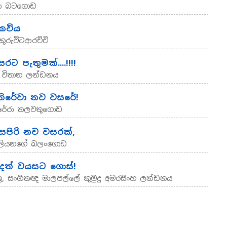
ගිකා බටගොඩ
කවිය
කුරුවිටආරච්චි
ට පැතුමක්....!!!!
ණි විතාන ලන්ඩනය
ඉතිරේවා නව වසරේ!
 පෙරේරා තලවතුගොඩ
 සපිරි නව වසරක්,
 ලියනගේ බලංගොඩ
ද්දත් වයසට ගොස්!
ු, සංගීතඥ මාලපල්ලේ කුමුදු අමරසිංහ ලන්ඩනය