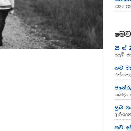
2026 ජන
මෙව
25 න් 
පියුමි 
නව වස
රත්නපා
ජනේරු
වෛද්‍ය
සුබ න
ආරියර
නව අව