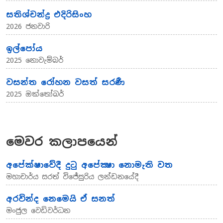
සතිශ්චන්ද්‍ර එදිරිසිංහ
2026 ජනවාරි
ඉල්පෝය
2025 නොවැම්බර්
වසන්ත රෝහන වසත් සරණී
2025 ඔක්තෝබර්
මෙවර කලාපයෙන්
අපේක්ෂාවේදී දුටු අපේක්‍ෂා නොමැති වත
මහාචාර්ය සරත් විජේසුරිය ලන්ඩනයේදී
අරවින්ද නෙමෙයි ඒ සනත්
මංජුල වෙඩිවර්ධන