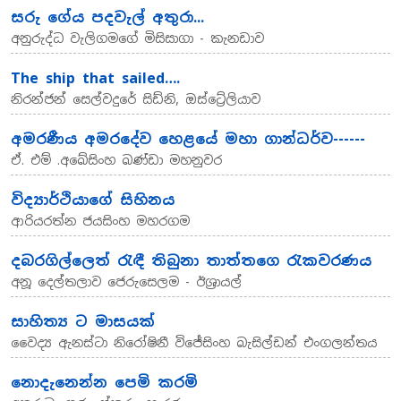
සරු ගේය පදවැල් අතුරා...
අනුරුද්ධ වැලිගමගේ මිසිසාගා - කැනඩාව
The ship that sailed….
නිරන්ජන් සෙල්වදුරේ සිඩ්නි, ඔස්ට්‍රේලියාව
අමරණීය අමරදේව හෙළයේ මහා ගාන්ධර්ව------
ඒ. එම් .අබේසිංහ බණ්ඩා මහනුවර
විද්‍යාර්ථියාගේ සිහිනය
ආරියරත්න ජයසිංහ මහරගම
දබරගිල්ලෙත් රැඳී තිබුනා තාත්තගෙ රැකවරණය
අනූ දෙල්තලාව ජෙරුසෙලම - ඊශ්‍රායල්
සාහිත්‍ය ට මාසයක්
වෛද්‍ය ඇනස්ටා නිරෝෂිනී විජේසිංහ බැසිල්ඩන් එංගලන්තය
නොදැනෙන්න පෙමි කරමි