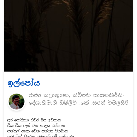
ඉල්පෝය
රාජ්‍ය කලාභුශන, කිවිපති සාසනකීර්ති-
දේශාභිමානී ඩබ්ලිව් .කේ .සරත් විමලසිරි
පුර පෝදිනය චීවර මස අවසාන
ටික ටික ඈත් වන කාලය වස්සාන
පන්සල් අසපු වෙත සත්දන පියමාන
සැම සිත් පිරෙන සමයෙකි දම් කල්යාණ