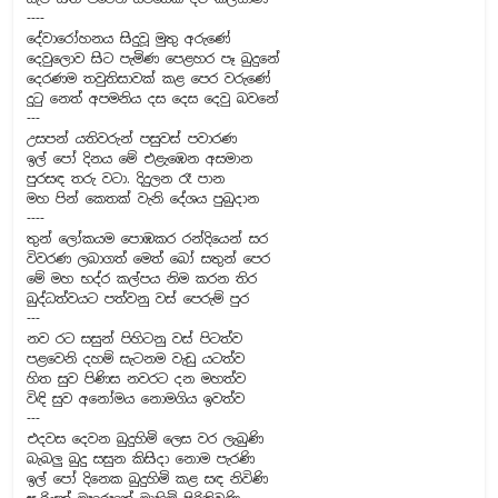
----
දේවාරෝහනය සිදුවූ මුතු අරුණේ
දෙවුලොව සිට පැමිණ පෙළහර පෑ බුදුනේ
දෙරණම තවුතිසාවක් කළ පෙර වරුණේ
දුටු නෙත් අපමනිය දස දෙස දෙවු බවනේ
---
උසපන් යතිවරුන් පසුවස් පවාරණ
ඉල් පෝ දිනය මේ එළැඹෙන අසමාන
පුරසඳ තරු වටා. දිදුලන රෑ පාන
මහ පින් කෙතක් වැනි දේශය පුබුදාන
----
තුන් ලෝකයම පොඹකර රන්දියෙන් සර
විවරණ ලබාගත් මෙත් බෝ සතුන් පෙර
මේ මහ භද්ර කල්පය නිම කරන තිර
බුද්ධත්වයට පත්වනු වස් පෙරුම් පුර
---
නව රට සසුන් පිහිටනු වස් පිටත්ව
පළවෙනි දහම් සැටනම වැඩු යටත්ව
හිත සුව පිණිස නවරට දන මහත්ව
විඳි සුව අනෝමය නොමගිය ඉවත්ව
---
එදවස දෙවන බුදුහිමි ලෙස වර ලැබුණි
බැබලු බුදු සසුන කිසිදා නොම පැරණි
ඉල් පෝ දිනෙක බුදුහිමි කළ සඳ නිවිණි