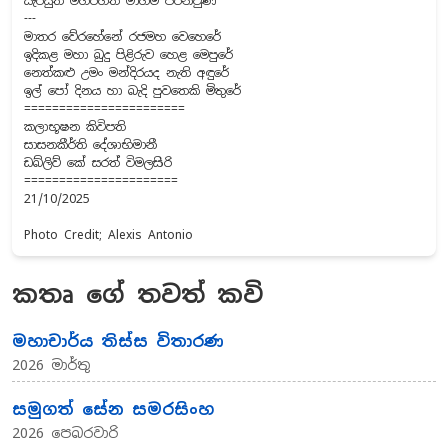
සැරියුත් මහරහත් මාහිමි පිරිනිවුණි
---
මාතර වේරහේනේ රජමහ වෙහෙරේ
ඉදිකළ මහා බුදු පිළිරුව හෙළ මෙපුරේ
නෙත්කළු උමං මන්දිරයද නැති අඳුරේ
ඉල් පෝ දිනය හා බැදි පුවතෙකි මිතුරේ
=======================
කලාභූෂන කිවිපති
සාසනකීර්ති දේශාභිමානී
ඩබ්ලිව් කේ සරත් විමලසිරි
======================
21/10/2025
Photo Credit; Alexis Antonio
කතෘ ගේ තවත් කවි
මහාචාර්ය තිස්ස විතාරණ
2026 මාර්තු
සමුගත් සේන සමරසිංහ
2026 පෙබරවාරි