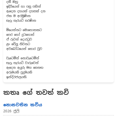
දකී ඔහු
ඉදිරියෙන් හා පසු පසින්
ඇදෙන දහයක් දහසක් දන
එක ම අරමුණින
සැදෑ සැරයටි සරණින
මියෙන්නට මොහොතකට
පෙර හෝ දුටහොත්
ඒ රුවන් දොරටුව
ළං වේලු නිවනට
අවබෝධයෙන් තොර වුව
වැටෙමින් නොවැටෙමින්
සැදෑ සැරයටි වාරුවෙන්
ඇදෙන අයුරු මහ සෙනඟ
අරුමයකි පුදුමයකි
ඉන්ද්රජාලයකි.
කතෘ ගේ තවත් කවි
නොනවතින කවිය
2026 ජුලි