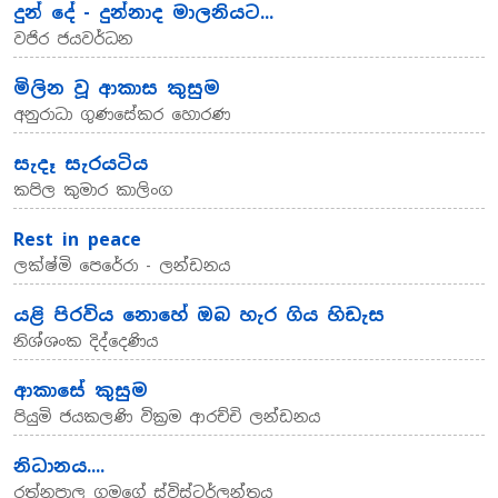
දුන් දේ - දුන්නාද මාලනියට...
වජිර ජයවර්ධන
මිලින වූ ආකාස කුසුම
අනුරාධා ගුණසේකර හොරණ
සැදෑ සැරයටිය
කපිල කුමාර කාලිංග
Rest in peace
ලක්ෂ්මි පෙරේරා - ලන්ඩනය
යළි පිරවිය නොහේ ඔබ හැර ගිය හිඩැස
නිශ්ශංක දිද්දෙණිය
ආකාසේ කුසුම
පියුමි ජයකලණි වික්‍රම ආරච්චි ලන්ඩනය
නිධානය....
රත්නපාල ගමගේ ස්විස්ටර්ලන්තය