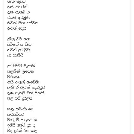
නැත කුසට
නිසි අහරක්
දැක ගැනුම ය
එකම අරමුණ
නිවන් මඟ දක්වන
රුවන් දොර
දුබල වුව ගත
සවිමත් ය සිත
තවත් දුර වුව
යා හැකියි
දුර පිහිටි මැදුරකි
කලකින් ලැබෙන
වරයෙකි
එහි ඇතුල් ගැබෙහි
ඇති ඒ රුවන් දොරටුව
දැක ගැනුම මහ පිනකි
කළ පව් දුරලන
සැඳෑ සමයයි මේ
සැරයටියට
වාරු වී යා යුතු ය
ඉතිරි කෙටි දුර ද
මඳ දුරක් ගිය කල