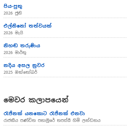
පිය-පුතු
2026 ජුනි
එල්නිනෝ තත්වයක්
2026 මැයි
නිහඬ තරුණිය
2026 මාර්තු
නදිය අසල නුවර
2025 ඔක්තෝබර්
මෙවර කලාපයෙන්
රැජිනක් යනකොට රැජිනක් එනවා
රාජකීය පණ්ඩිත පනාමුරේ තපස්සී හිමි ලන්ඩනය