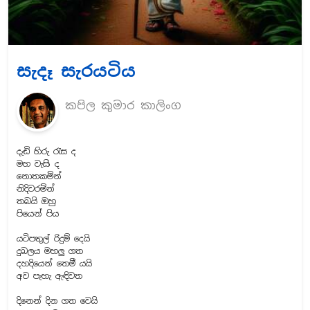
සැදෑ සැරයටිය
කපිල කුමාර කාලිංග
දැඩි හිරු රැස ද
මහ වැසි ද
නොතකමින්
නිදිවරමින්
තබයි ඔහු
පියෙන් පිය
යටිපතුල් රිදුම් දෙයි
දුබලය මහලු ගත
දහදියෙන් තෙමී යයි
අව පැහැ ඇඳිවත
දිනෙන් දින ගත වෙයි