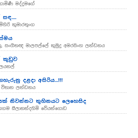
ගාමිණී මද්දුමගේ
සඳ....
ිහිරි කුමාරතුංග
ස්මය
ු, සංගීතඥ මාලපල්ලේ කුමුදු අමරසිංහ ලන්ඩනය
 කූඩුව
ලයනල්
ැරුනු දළදා අසිරිය...!!!
ණි විතාන ලන්ඩනය
යක් නිවන්නට තුහිනයට ලෙහෙසිද
 මහගම සීලානන්දහිමි වේයන්ගොඩ