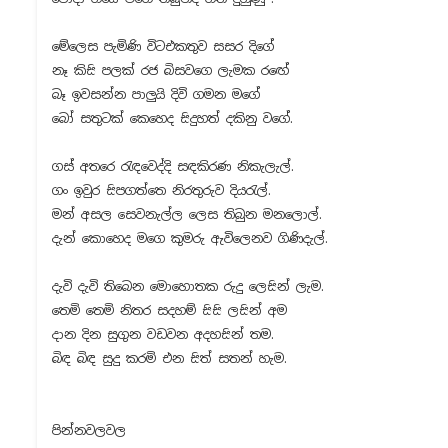
මේලෙස පැමිණි විටඑකතුව සසර දිගේ
නෑ කිසි පලක් රජ බිසවගෙ ලැමක රඟේ
බෑ ඉවසන්න පාලුයි දිවි ගමන මගේ
බෝ සතුටක් කෙහෙද සිදුහත් දකිනු වගේ.
ගස් අතරෙ රැඳවෙද්දි සඳකිරණ නිකැලැල්.
ගං ඉවුර සිපගත්තෙ නිරතුරුව දියරැල්.
මන් අසල සෙවනැල්ල ලෙස තිබුන මනලොල්.
දැන් කොහෙද මගෙ කුමරු ඇවිලෙනව ගිණිදැල්.
දැවි දැවි තිබෙන මොහොතක රුදු ලෙසින් ලැම.
තෙමි තෙමි නිතර සදහම් සිසි ලසින් අම
දාන දින සුගුන වඩවන අදහසින් තම.
බිඳ බිඳ සුදු කරමි එන සිත් සතන් හැම.
පින්නවලවල