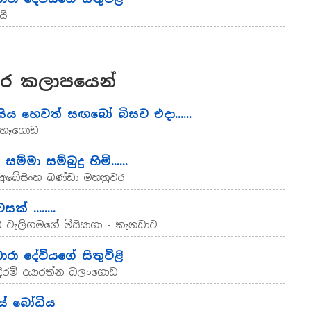
යි
ර කලාපයෙන්
්සිය හෙවත් සඟබෝ බිසව එදා......
් හෑගොඩ
ම්මා සම්බුදු හිමි......
 .අබේසිංහ බණ්ඩා මහනුවර
ෙසක් ........
ධ වැලිගමගේ මිසිසාගා - කැනඩාව
රා දේවියගේ සිතුවිළි
ිරම් දයාරත්න බලංගොඩ
යේ බෝධිය