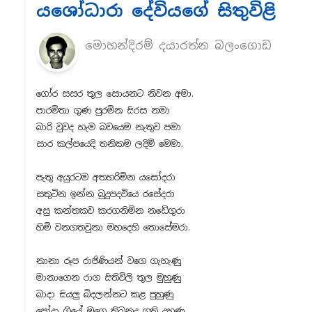
යශෝධාරා දේවියගේ සිතුවිළි
මොහන්දිරම් දයාරත්න බලංගොඩ
ගෝර සසර තුල සොයනට නිවන අමා.
පාරමිතා ගුණ පුරමින සිරස නමා
බාරි වුවද හැම බවයෙම නැතුව පමා
සාර කල්පයෙදි තනිකම ලදිමි මෙමා.
පැතු අයුරටම අතහරිමින යසෝදරා
සතුටින ඉන්න බුදුපදවියෙ රසේදරා
අසු කන්තකව කරගනිමින නඩේගුරා
හිමි වනගතවුනා මහදෙහි තොසේමරා.
නානා රූප රාජිණියන් වගෙ ගැහැණු
මානාගෙන රාග සිතිවිලි තුල මුහුණු
බාදා සියලු බිදලන්නට කළ පුහුණු
පෝදා ගියේ මගෙ තිබුනද ගති දුහුණු .