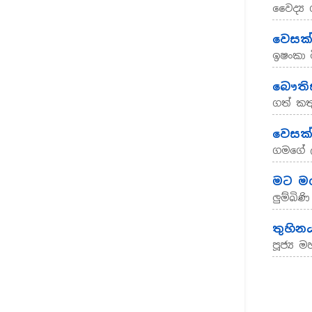
වෛද්‍ය 
වෙසක් 
ඉෂංකා ම
බෞති
ගත් කත
වෙසක්
ගමගේ 
මට මගහ
ලුම්බි
තුහින
පූජ්‍ය