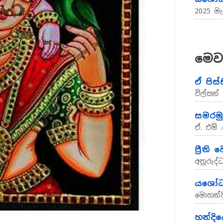
2025 මැ
මෙව
ඒ පිස
විල්සන
සමරමු ස
ඒ. එම්
ප්‍රීති ව
අනුරුද්
යශෝධා
මොහන්ද
හන්දි