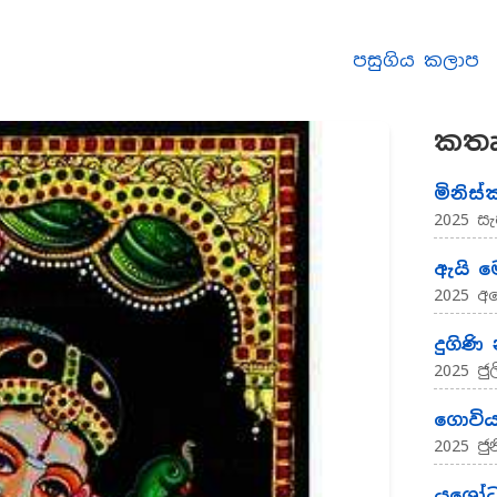
පසුගිය කලාප
කතෘ
මිනිස්
2025 සැ
ඇයි 
2025 අ
දුගිණි 
2025 ජුල
ගොවිය
2025 ජුන
යශෝධා