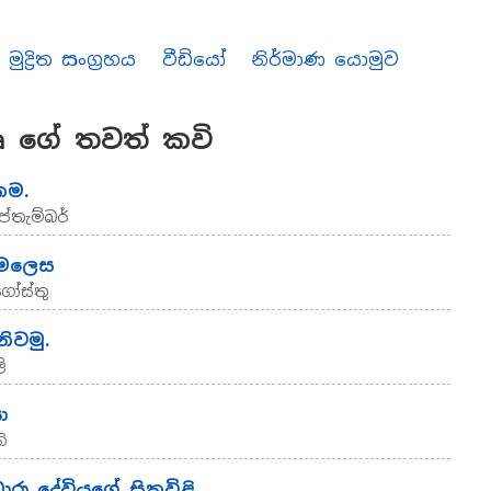
මුද්‍රිත සංග්‍රහය
වීඩියෝ
නිර්මාණ යොමුව
 ගේ තවත් කවි
කම.
ප්තැම්බර්
මෙලෙස
ගෝස්තු
නිවමු.
ි
ා
ි
රා දේවියගේ සිතුවිළි