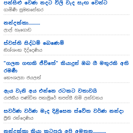
පන්සිළු වෙණ නදට විලි වැද සැඟ වෙන්ට
ගාමිණී සුමනසේකර
නන්දක්කා..........
ලාල් හෑගොඩ
ස්වස්ති සිද්ධම් බෙණෙම්
නිශ්ශංක දිද්දෙණිය
"ගලන ගඟකි ජීවිතේ" කියාදුන් ඔබ ගී මතුරකි අති
රමණී
කෞශල්‍යා ජයලත්
ඇය වැනි අය එන්නෙ රටකට වතාවයි
රාජකීය පණ්ඩිත පනාමුරේ තපස්සී හිමි ලන්ඩනය
සවර්ණ වර්ණ මැද දිළිසෙන ස්වේත වර්ණ නන්දා
ප්‍රීති රන්දෙණිය
නන්දක්කා කියා කටපුරා අපි අමතන...........