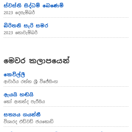
ස්වස්ති සිද්ධම් බෙණෙම්
2023 දෙසැම්බර්
බිරිතනි සැරි සමර
2023 නොවැම්බර්
මෙවර කලාපයෙන්
කෙවිල්ලී
ආචාර්ය රත්න ශ්‍රී විජේසිංහ
ඇයයි හඬයි
කෝ ආනන්ද පැරීසිය
සත්‍යය ගයන්නී
විශාරද එඩ්වඩ් ජයකොඩි