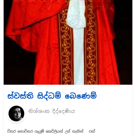
ස්වස්ති සිද්ධම් බෙණෙම්
නිශ්ශංක දිද්දෙණිය
විතර නොවිතර ගැයුම් කෙවිලියන් උස් තැනින්
පත්