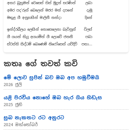
අතර බුහුමන් වෙසෙස් හිස් මුදුන් සරණින්
ලබා
අමර පද'රුත් බෙලෙන් මජර මන් දපනේ
දැමූ
මතුළ ගී අනුහසින් මාලිනී නන්දා
දිනේ
ඉන්ද්රඛීලය ලෙසින් නොසෙලෙනා බැවිනුත්
විලස්
ගී ගයන් තියු අගයමින් ගී ලොවේ ජනනී
පබා
ස්වස්ති සිද්ධම් බෙණෙම් නිරෝසෙත් යව්දිව්
පතා….
කතෘ ගේ තවත් කවි
මේ ලොව සුපින් බව ඔබ අප හමුවීමයි
2026 ජුලි
යළි පිරවිය නොහේ ඔබ හැර ගිය හිඩැස
2025 ජුනි
සුබ නැකතට රට අනුරට
2024 ඔක්තෝබර්