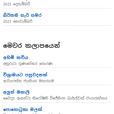
2023 දෙසැම්බර්
බිරිතනි සැරි සමර
2023 නොවැම්බර්
මෙවර කලාපයෙන්
අහිමි කවිය
අනුරාධා ගුණසේකර හොරණ
විශ්‍රාමයට පසුවදනක්
ආරියරත්න ජයසිංහ මහරගම
අලුත් මනාලි
වෛද්‍ය ඇනස්ටා නිරෝෂිනී විජේසිංහ බැසිල්ඩන් එංගලන්තය
පොහොටුකා මලක්