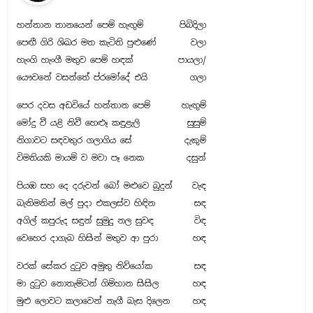
හන්තාන තානයෙන් පෙම් හැඟුම්
පිබිදිලා
පෙඟී ගිරි ශිඛර මත කැටිති පුළුණේ
වලා
හැංගි හැංගී මතුව පෙම් හඳක්
පායලා/
යෞවනේ වසන්තේ ප්රමෝදේ එයි
ගලා
පෙර දවස අඩවියේ හන්තාන පෙම්
හැඟුම්
මෝදු වී යළි නිවී හෙළුෑ කඳුළැලි
සුසුම්
නිගාවට සඳවතුර ගලාගිය සේ
දැකුම්
විමතියකි මායම් ව මවා පෑ ⁣නෙක
දසුන්
පියඹ සහ දෙ දරුවන් බෝ මළුවෙ බුදුන්
වැඳ
බැතිමතින් මල් පුදා එකලස්ව හිඳින
සඳ
අගිල් කපුරුද සඳුන් සුමුදු නල සුවඳ
විඳ
වෙහෙර දාගැබ හිසින් මතුව ආ පුරා
හඳ
වරක් සේකර දුටුව අමුතු නිව්යෝක
සඳ
මා දුටුව නොතැම්ටන් ගිම්හාන සිසිල
හඳ
මුළු ලොවට කලාවෙන් නැගී බැස දිලෙන
හඳ