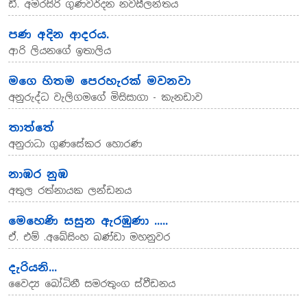
ඩී. අමරසිරි ගුණවර්දන නවසීලන්තය
පණ අදින ආදරය.
ආරි ලියනගේ ඉතාලිය
මගෙ හිතම පෙරහැරක් මවනවා
අනුරුද්ධ වැලිගමගේ මිසිසාගා - කැනඩාව
තාත්තේ
අනුරාධා ගුණසේකර හොරණ
නාඹර නුඹ
අතුල රත්නායක ලන්ඩනය
මෙහෙණි සසුන ඇරඹුණා .....
ඒ. එම් .අබේසිංහ බණ්ඩා මහනුවර
දැරියනි...
වෛද්‍ය බෝධිනී සමරතුංග ස්වීඩනය