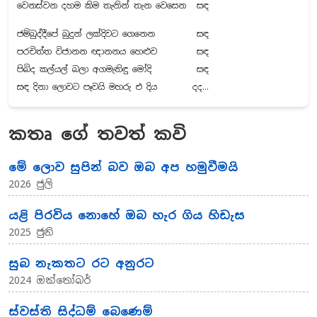
වෙනස්වන දහම කිම තැනින් තැන වෙසෙන
සඳ
ජම්බුද්දීපේ බුදුන් ලක්දිවට ගෙනෙන
සඳ
පරචිත්ත විජානන ඥානනය හෙළුව
සඳ
පිබිද කල්යල් බලා අගමැතිඳු මෝදි
සඳ
සඳ දිනා ලොවට පෑවයි මහරු එ දිය
දද...
කතෘ ගේ තවත් කවි
මේ ලොව සුපින් බව ඔබ අප හමුවීමයි
2026 ජුලි
යළි පිරවිය නොහේ ඔබ හැර ගිය හිඩැස
2025 ජුනි
සුබ නැකතට රට අනුරට
2024 ඔක්තෝබර්
ස්වස්ති සිද්ධම් බෙණෙම්