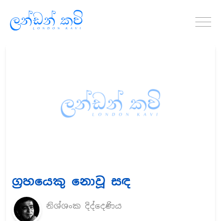
ග්‍රහයෙකු නොවූ සඳ
නිශ්ශංක දිද්දෙණිය